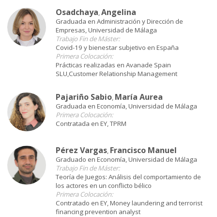
Osadchaya
Angelina
,
Graduada en Administración y Dirección de
Empresas, Universidad de Málaga
Trabajo Fin de Máster:
Covid-19 y bienestar subjetivo en España
Primera Colocación:
Prácticas realizadas en Avanade Spain
SLU,Customer Relationship Management
Pajariño Sabio
María Aurea
,
Graduada en Economía, Universidad de Málaga
Primera Colocación:
Contratada en EY, TPRM
Pérez Vargas
Francisco Manuel
,
Graduado en Economía, Universidad de Málaga
Trabajo Fin de Máster:
Teoría de Juegos: Análisis del comportamiento de
los actores en un conflicto bélico
Primera Colocación:
Contratado en EY, Money laundering and terrorist
financing prevention analyst