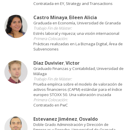
Contratada en EY, Strategy and Transactions
Castro Minaya
Eileen Alicia
,
Graduada en Economía, Universidad de Granada
Trabajo Fin de Máster:
Estrés laboral y riqueza; una visión internacional
Primera Colocación:
Prácticas realizadas en La Biznaga Digital, Área de
Subvenciones
Díaz Duvivier
Víctor
,
Graduado Finanzas y Contabilidad, Universidad de
Málaga
Trabajo Fin de Máster:
Prueba empírica sobre el modelo de valoración de
activos financieros (CAPM) estándar para el índice
europeo STOXX 50. Una valoración cruzada
Primera Colocación:
Contratado en PwC
Estevanez Jiménez
Osvaldo
,
Doble Grado Administración y Dirección de
Empresas y Derecho, Universidad de Granada