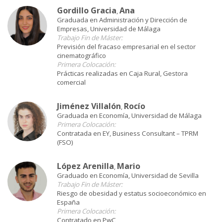
Gordillo Gracia
Ana
,
Graduada en Administración y Dirección de
Empresas, Universidad de Málaga
Trabajo Fin de Máster:
Previsión del fracaso empresarial en el sector
cinematográfico
Primera Colocación:
Prácticas realizadas en Caja Rural, Gestora
comercial
Jiménez Villalón
Rocío
,
Graduada en Economía, Universidad de Málaga
Primera Colocación:
Contratada en EY, Business Consultant – TPRM
(FSO)
López Arenilla
Mario
,
Graduado en Economía, Universidad de Sevilla
Trabajo Fin de Máster:
Riesgo de obesidad y estatus socioeconómico en
España
Primera Colocación:
Contratado en PwC