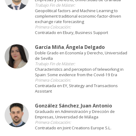
Trabajo Fin de Máster:
Geopolitical factors and Machine Learning to
complement traditional economic-factor-driven
exchange rate forecasting
Primera Colocación:
Contratado en Ebury, Business Support
García Miña
Ángela Delgado
,
Doble Grado en Economía y Derecho, Universidad
de Sevilla
Trabajo Fin de Máster:
Characteristics and perception of teleworking in
Spain: Some evidence from the Covid-19 Era
Primera Colocación:
Contratada en EY, Strategy and Transactions
Assistant
González Sánchez
Juan Antonio
,
Graduado en Administración y Dirección de
Empresas, Universidad de Málaga
Primera Colocación:
Contratado en Joint Creations Europe S.L.