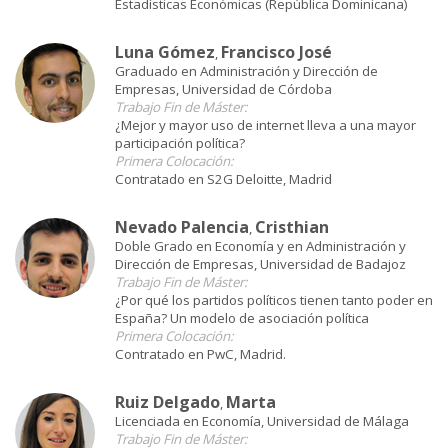
Estadísticas Económicas (República Dominicana)
Luna Gómez
Francisco José
,
Graduado en Administración y Dirección de
Empresas, Universidad de Córdoba
Trabajo Fin de Máster:
¿Mejor y mayor uso de internet lleva a una mayor
participación política?
Primera Colocación:
Contratado en S2G Deloitte, Madrid
Nevado Palencia
Cristhian
,
Doble Grado en Economía y en Administración y
Dirección de Empresas, Universidad de Badajoz
Trabajo Fin de Máster:
¿Por qué los partidos políticos tienen tanto poder en
España? Un modelo de asociación política
Primera Colocación:
Contratado en PwC, Madrid.
Ruiz Delgado
Marta
,
Licenciada en Economía, Universidad de Málaga
Trabajo Fin de Máster: