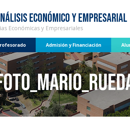
NÁLISIS ECONÓMICO Y EMPRESARIAL
cias Económicas y Empresariales
rofesorado
Admisión y Financiación
Al
Foto_Mario_Rued