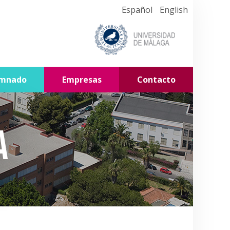
Español
English
umnado
Empresas
Contacto
a