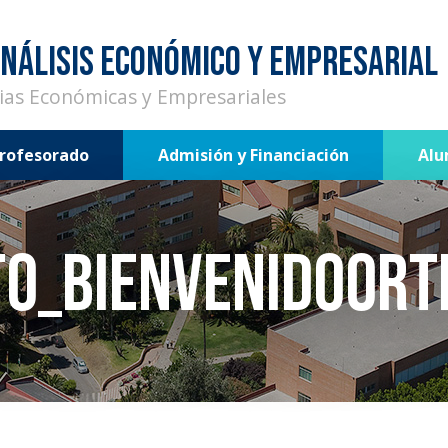
NÁLISIS ECONÓMICO Y EMPRESARIAL
cias Económicas y Empresariales
rofesorado
Admisión y Financiación
Al
to_BienvenidoOrt