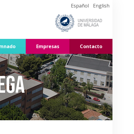
Español
English
umnado
Empresas
Contacto
ega